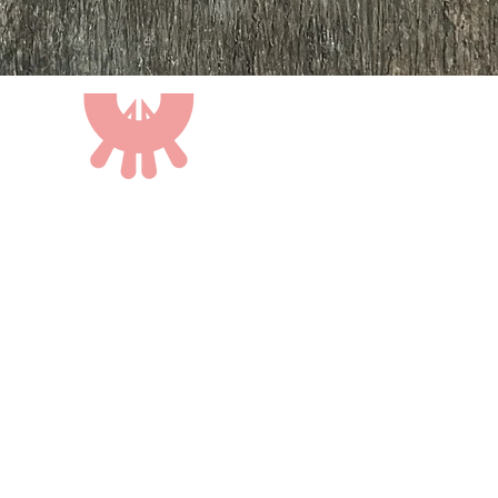
ROCCA
DI
VALLE
CASTR
DI
AGRITURISMO
STRADA DELLA ROCCA 2
43013 LANGHIRANO, PARMA
cin: IT034018B56M85KPGU