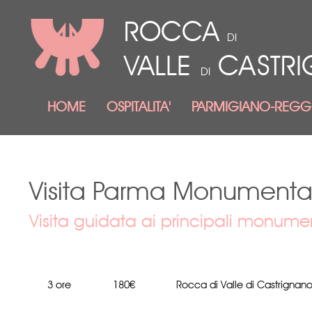
ROCCA
DI
VALLE
CASTR
DI
HOME
OSPITALITA'
PARMIGIANO-REGG
Visita Parma Monumenta
Visita guidata ai principali monume
3 ore
180€
Rocca di Valle di Castrignan