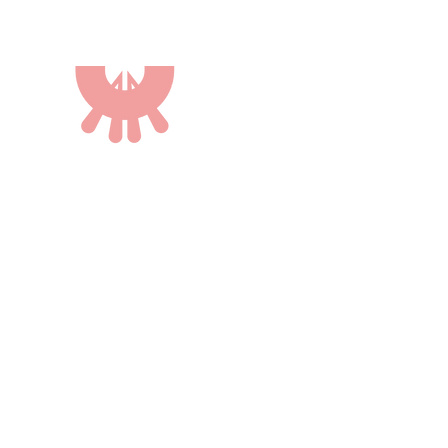
ROCCA
DI
VALLE
CASTR
DI
AGRITURISMO
STRADA DELLA ROCCA 2
43013 LANGHIRANO, PARMA
cin: IT034018B56M85KPGU