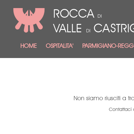
ROCCA
DI
VALLE
CASTR
DI
HOME
OSPITALITA'
PARMIGIANO-REGG
Non siamo riusciti a t
Contattaci o 